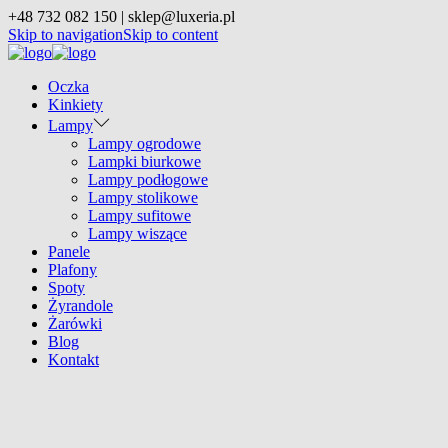
+48 732 082 150 | sklep@luxeria.pl
Skip to navigation
Skip to content
Oczka
Kinkiety
Lampy
Lampy ogrodowe
Lampki biurkowe
Lampy podłogowe
Lampy stolikowe
Lampy sufitowe
Lampy wiszące
Panele
Plafony
Spoty
Żyrandole
Żarówki
Blog
Kontakt