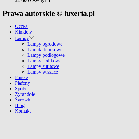
32-600 Oświęcim
Prawa autorskie © luxeria.pl
Oczka
Kinkiety
Lampy
Lampy ogrodowe
Lampki biurkowe
Lampy podłogowe
Lampy stolikowe
Lampy sufitowe
Lampy wiszące
Panele
Plafony
Spoty
Żyrandole
Żarówki
Blog
Kontakt