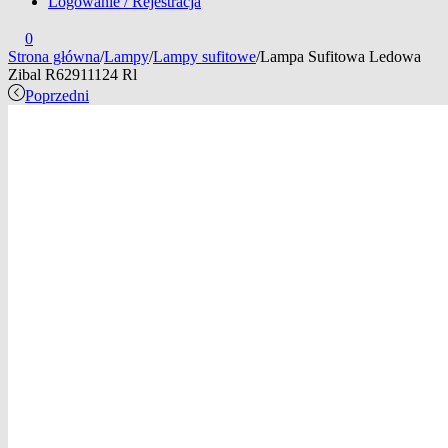
Logowanie / Rejestracja
0
Strona główna
/
Lampy
/
Lampy sufitowe
/
Lampa Sufitowa Ledowa
Zibal R62911124 Rl
Poprzedni