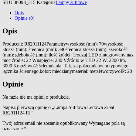
SKU
38098_315
Kategoria
Lampy sufitowe
Opis
Opinie (0)
Opis
Producent: R62911124Parametrywysokość (mm): 70wysokość
klosza (mm): średnica (mm): 390średnica klosza (mm): szerokość
(mm): głębokość (mm): ilość źródeł: 1rodzaj LED zintegrowanymax
moc źródła: 22 Wnapięcie: 230 Vźródło w LED 22 W, 2200 lm,
3000 Kmożliwość ściemniania: Tak, za pośrednictwem typowego
łącznika ściennego.kolor: miedzianymateriał: metal/tworzywoIP: 20
Opinie
Na razie nie ma opinii o produkcie.
Napisz pierwszą opinię o „Lampa Sufitowa Ledowa Zibal
R62911124 Rl”
Twój adres email nie zostanie opublikowany.
Wymagane pola są
oznaczone
*