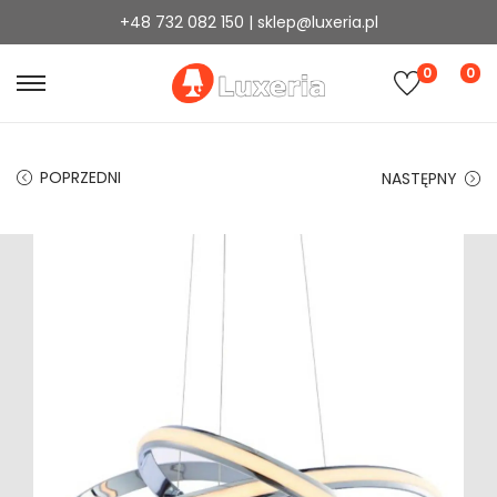
+48 732 082 150 | sklep@luxeria.pl
0
0
POPRZEDNI
NASTĘPNY