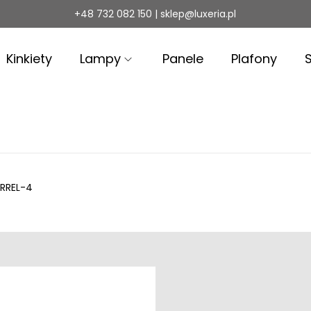
+48 732 082 150 | sklep@luxeria.pl
Kinkiety
Lampy
Panele
Plafony
RREL-4