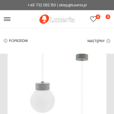
+48 732 082 150 | sklep@luxeria.pl
0
0
POPRZEDNI
NASTĘPNY