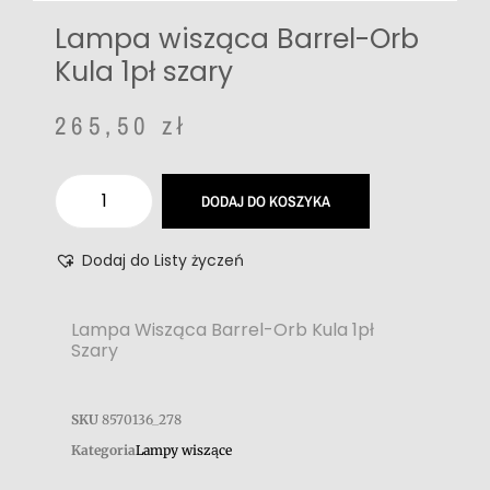
Lampa wisząca Barrel-Orb
Kula 1pł szary
265,50
zł
DODAJ DO KOSZYKA
Dodaj do Listy życzeń
Lampa Wisząca Barrel-Orb Kula 1pł
Szary
SKU
8570136_278
Kategoria
Lampy wiszące