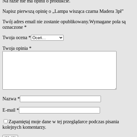
Na razie nie ma opinii o produkcie.
Napisz pierwszą opinię o „Lampa wisząca czarna Madera 3pł”
Twój adres email nie zostanie opublikowany.
Wymagane pola są
oznaczone
*
Twoja ocena
*
Twoja opinia
*
Nazwa
*
E-mail
*
Zapamiętaj moje dane w tej przeglądarce podczas pisania
kolejnych komentarzy.