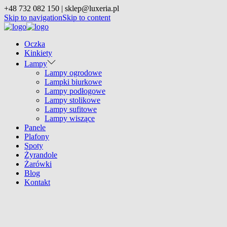
+48 732 082 150 | sklep@luxeria.pl
Skip to navigation
Skip to content
Oczka
Kinkiety
Lampy
Lampy ogrodowe
Lampki biurkowe
Lampy podłogowe
Lampy stolikowe
Lampy sufitowe
Lampy wiszące
Panele
Plafony
Spoty
Żyrandole
Żarówki
Blog
Kontakt