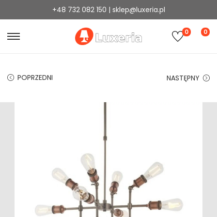
+48 732 082 150 | sklep@luxeria.pl
0
0
POPRZEDNI
NASTĘPNY