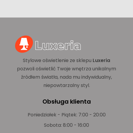
Stylowe oświetlenie ze sklepu
Luxeria
pozwoli oświetlić Twoje wnętrza unikalnym
źródłem światła, nada mu indywidualny,
niepowtarzalny styl.
Obsługa klienta
Poniedziałek - Piątek: 7:00 - 20:00
Sobota: 8:00 - 16:00