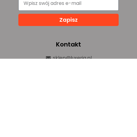
Zapisz
Kontakt
sklep@luxeria.pl
+48 732 082 150
ul. Chemików 1b,
32-600 Oświęcim