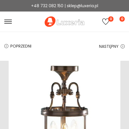
+48 732 082 150 | sklep@luxeria.pl
0
0
POPRZEDNI
NASTĘPNY