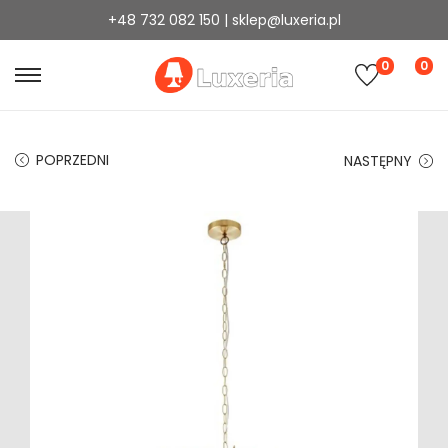
+48 732 082 150 | sklep@luxeria.pl
0
0
POPRZEDNI
NASTĘPNY