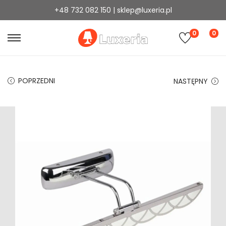
+48 732 082 150 | sklep@luxeria.pl
0
0
POPRZEDNI
NASTĘPNY