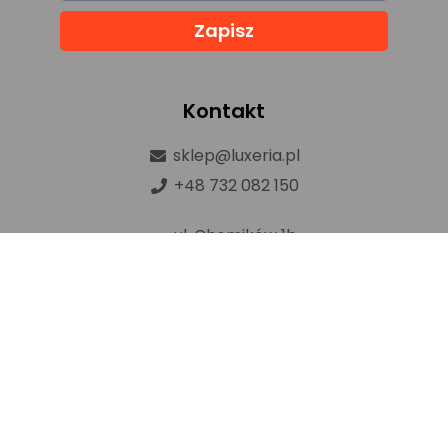
Zapisz
Kontakt
sklep@luxeria.pl
+48 732 082 150
ul. Chemików 1b,
32-600 Oświęcim
Prawa autorskie © luxeria.pl