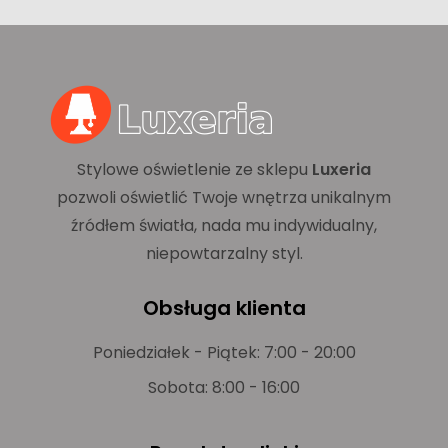
Stylowe oświetlenie ze sklepu
Luxeria
pozwoli oświetlić Twoje wnętrza unikalnym
źródłem światła, nada mu indywidualny,
niepowtarzalny styl.
Obsługa klienta
Poniedziałek - Piątek: 7:00 - 20:00
Sobota: 8:00 - 16:00