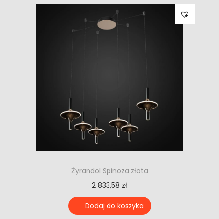
Żyrandol Spinoza złota
2 833,58
zł
Dodaj do koszyka