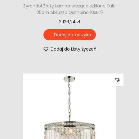
Żyrandol Złoty Lampa wisząca szklane Kule
125cm Abruzzo Gambino 10xE27
2 126,24
zł
Dodaj do koszyka
Dodaj do Listy życzeń