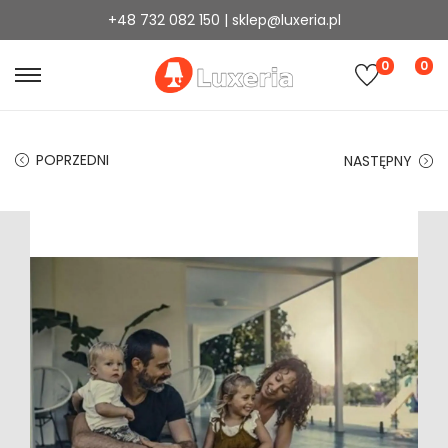
+48 732 082 150 | sklep@luxeria.pl
0
0
POPRZEDNI
NASTĘPNY