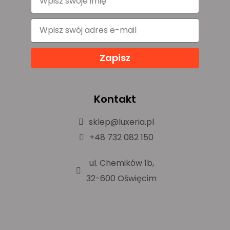
Zapisz
Kontakt
sklep@luxeria.pl
+48 732 082 150
ul. Chemików 1b,
32-600 Oświęcim