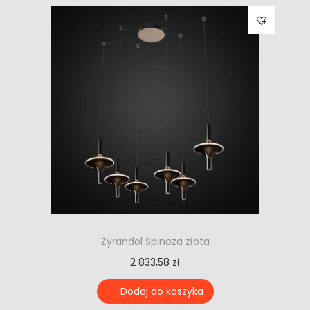
Żyrandol Spinoza złota
2 833,58
zł
Dodaj do koszyka