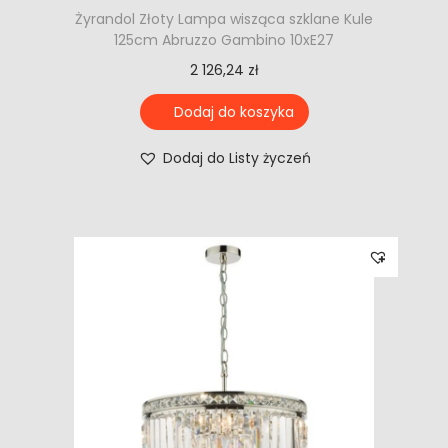
Żyrandol Złoty Lampa wisząca szklane Kule
125cm Abruzzo Gambino 10xE27
2 126,24
zł
Dodaj do koszyka
Dodaj do Listy życzeń