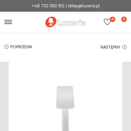
+48 732 082 150 | sklep@luxeria.pl
0
0
POPRZEDNI
NASTĘPNY