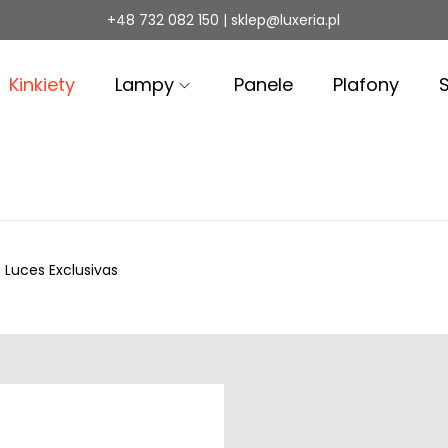
+48 732 082 150 | sklep@luxeria.pl
Kinkiety
Lampy
Panele
Plafony
 Luces Exclusivas