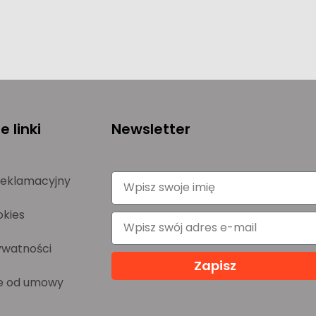
 linki
Newsletter
reklamacyjny
okies
ywatności
Zapisz
e od umowy