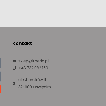
Kontakt
sklep@luxeria.pl
+48 732 082 150
ul. Chemików 1b,
32-600 Oświęcim