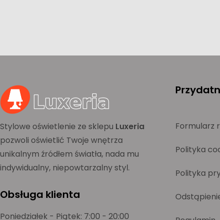
Przydatne
Formularz 
Stylowe oświetlenie ze sklepu
Luxeria
pozwoli oświetlić Twoje wnętrza
Polityka co
unikalnym źródłem światła, nada mu
indywidualny, niepowtarzalny styl.
Polityka pr
Obsługa klienta
Odstąpieni
Poniedziałek - Piątek: 7:00 - 20:00