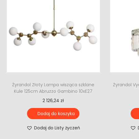
Żyrandol Złoty Lampa wisząca szklane
Żyrandol Vy
Kule 125cm Abruzzo Gambino 10xE27
2 126,24
zł
Dodaj do koszyka
Dodaj do Listy życzeń