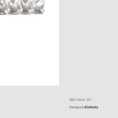
SKU
41644_315
Kategoria
Kinkiety