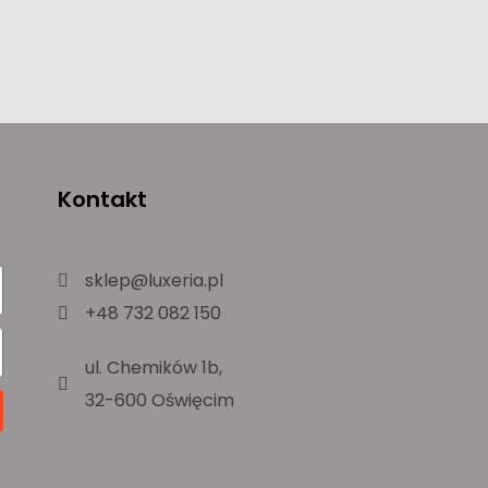
Kontakt
sklep@luxeria.pl
+48 732 082 150
ul. Chemików 1b,
32-600 Oświęcim