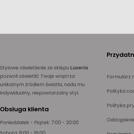
Przydatne
Stylowe oświetlenie ze sklepu
Luxeria
pozwoli oświetlić Twoje wnętrza
Formularz 
unikalnym źródłem światła, nada mu
Polityka co
indywidualny, niepowtarzalny styl.
Polityka pr
Obsługa klienta
Odstąpieni
Poniedziałek - Piątek: 7:00 - 20:00
Sobota: 8:00 - 16:00