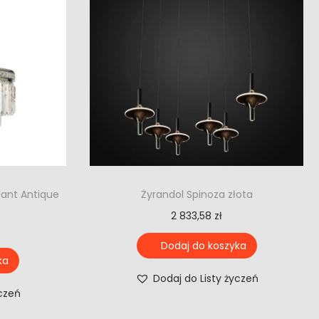
dant Antique
Żyrandol Spinoza złota
2 833,58
zł
Dodaj do koszyka
ka
Dodaj do Listy życzeń
yczeń