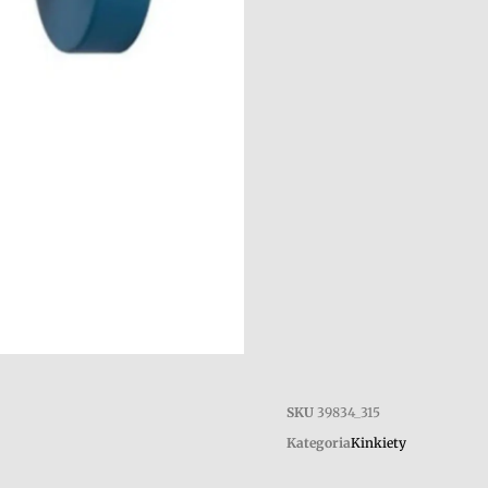
SKU
39834_315
Kategoria
Kinkiety