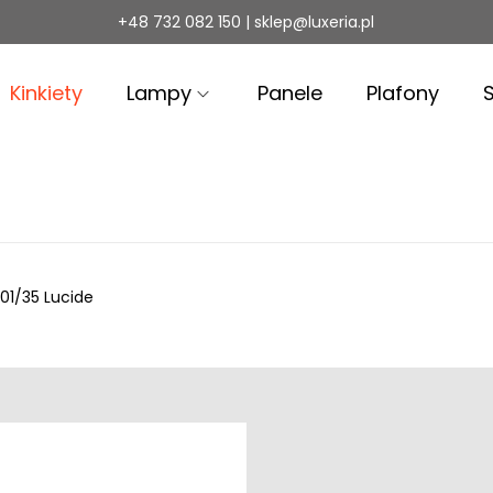
+48 732 082 150 | sklep@luxeria.pl
Kinkiety
Lampy
Panele
Plafony
01/35 Lucide