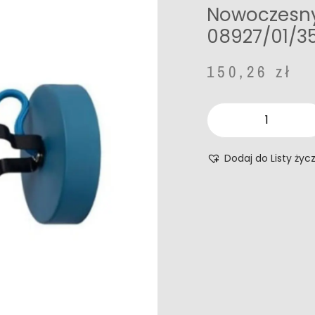
Nowoczesny 
08927/01/35
150,26
zł
Dodaj do Listy życ