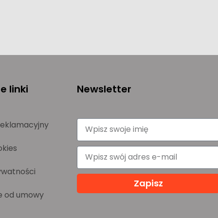
 linki
Newsletter
reklamacyjny
okies
ywatności
Zapisz
e od umowy