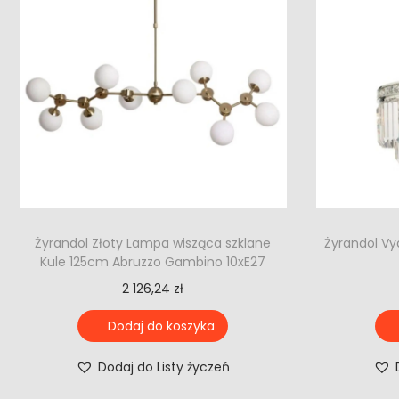
Żyrandol Złoty Lampa wisząca szklane
Żyrandol Vy
Kule 125cm Abruzzo Gambino 10xE27
2 126,24
zł
Dodaj do koszyka
Dodaj do Listy życzeń