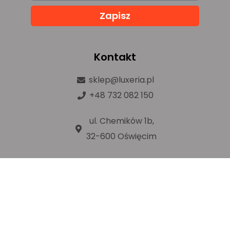
Zapisz
Kontakt
sklep@luxeria.pl
+48 732 082 150
ul. Chemików 1b,
32-600 Oświęcim
Prawa autorskie © luxeria.pl