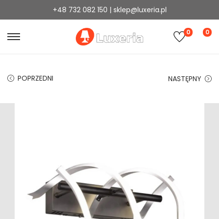
+48 732 082 150 | sklep@luxeria.pl
0
0
POPRZEDNI
NASTĘPNY