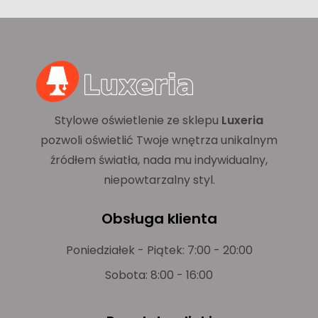
Stylowe oświetlenie ze sklepu
Luxeria
pozwoli oświetlić Twoje wnętrza unikalnym
źródłem światła, nada mu indywidualny,
niepowtarzalny styl.
Obsługa klienta
Poniedziałek - Piątek: 7:00 - 20:00
Sobota: 8:00 - 16:00