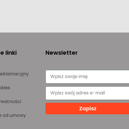
 linki
Newsletter
reklamacyjny
okies
ywatności
Zapisz
e od umowy