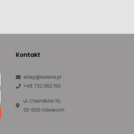
Kontakt
sklep@luxeria.pl
+48 732 082 150
ul. Chemików 1b,
32-600 Oświęcim