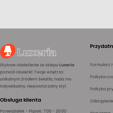
Przydatne
Formularz 
Stylowe oświetlenie ze sklepu
Luxeria
pozwoli oświetlić Twoje wnętrza
Polityka co
unikalnym źródłem światła, nada mu
indywidualny, niepowtarzalny styl.
Polityka pr
Obsługa klienta
Odstąpieni
Poniedziałek - Piątek: 7:00 - 20:00