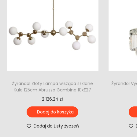
Żyrandol Złoty Lampa wisząca szklane
Żyrandol Vy
Kule 125cm Abruzzo Gambino 10xE27
2 126,24
zł
Dodaj do koszyka
Dodaj do Listy życzeń