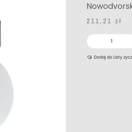
Nowodvorski
211,21
zł
Dodaj do Listy życ