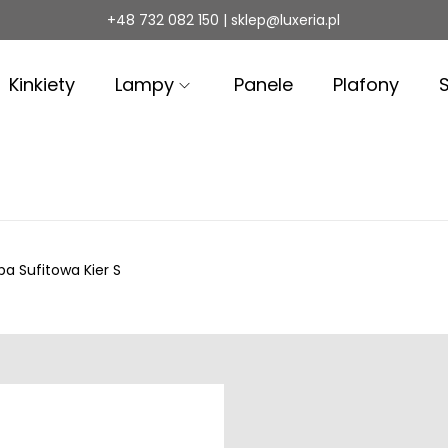
+48 732 082 150 | sklep@luxeria.pl
Kinkiety
Lampy
Panele
Plafony
a Sufitowa Kier S