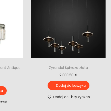
dant Antique
Żyrandol Spinoza złota
2 833,58
zł
Dodaj do koszyka
ka
Dodaj do Listy życzeń
yczeń