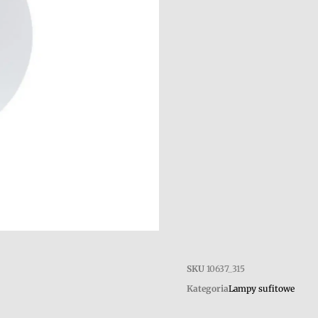
SKU
10637_315
Kategoria
Lampy sufitowe