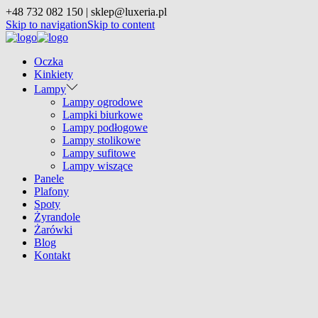
+48 732 082 150 | sklep@luxeria.pl
Skip to navigation
Skip to content
Oczka
Kinkiety
Lampy
Lampy ogrodowe
Lampki biurkowe
Lampy podłogowe
Lampy stolikowe
Lampy sufitowe
Lampy wiszące
Panele
Plafony
Spoty
Żyrandole
Żarówki
Blog
Kontakt