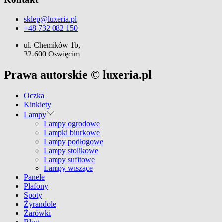
sklep@luxeria.pl
+48 732 082 150
ul. Chemików 1b,
32-600 Oświęcim
Prawa autorskie © luxeria.pl
Oczka
Kinkiety
Lampy
Lampy ogrodowe
Lampki biurkowe
Lampy podłogowe
Lampy stolikowe
Lampy sufitowe
Lampy wiszące
Panele
Plafony
Spoty
Żyrandole
Żarówki
Blog