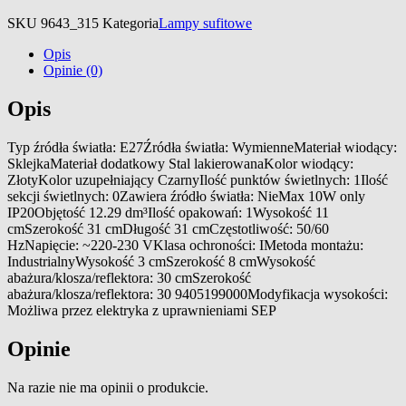
SKU
9643_315
Kategoria
Lampy sufitowe
Opis
Opinie (0)
Opis
Typ źródła światła: E27Źródła światła: WymienneMateriał wiodący:
SklejkaMateriał dodatkowy Stal lakierowanaKolor wiodący:
ZłotyKolor uzupełniający CzarnyIlość punktów świetlnych: 1Ilość
sekcji świetlnych: 0Zawiera źródło światła: NieMax 10W only
IP20Objętość 12.29 dm³Ilość opakowań: 1Wysokość 11
cmSzerokość 31 cmDługość 31 cmCzęstotliwość: 50/60
HzNapięcie: ~220-230 VKlasa ochroności: IMetoda montażu:
IndustrialnyWysokość 3 cmSzerokość 8 cmWysokość
abażura/klosza/reflektora: 30 cmSzerokość
abażura/klosza/reflektora: 30 9405199000Modyfikacja wysokości:
Możliwa przez elektryka z uprawnieniami SEP
Opinie
Na razie nie ma opinii o produkcie.