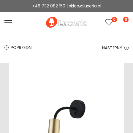
+48 732 082 150 | sklep@luxeria.pl
0
0
POPRZEDNI
NASTĘPNY