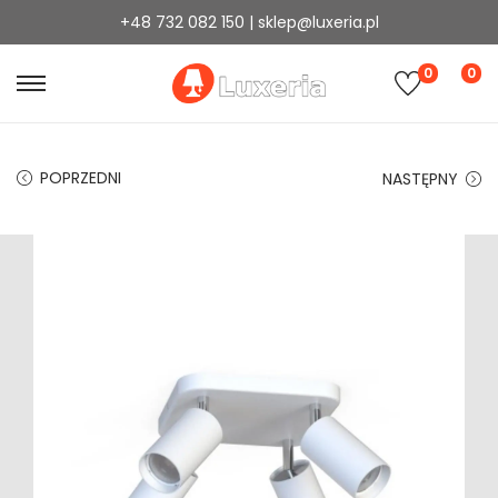
+48 732 082 150 | sklep@luxeria.pl
0
0
POPRZEDNI
NASTĘPNY