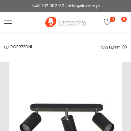
+48 732 082 150 | sklep@luxeria.pl
0
0
POPRZEDNI
NASTĘPNY