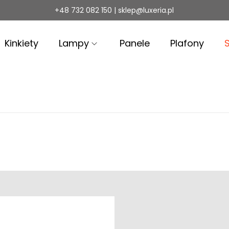
+48 732 082 150 | sklep@luxeria.pl
Kinkiety
Lampy
Panele
Plafony