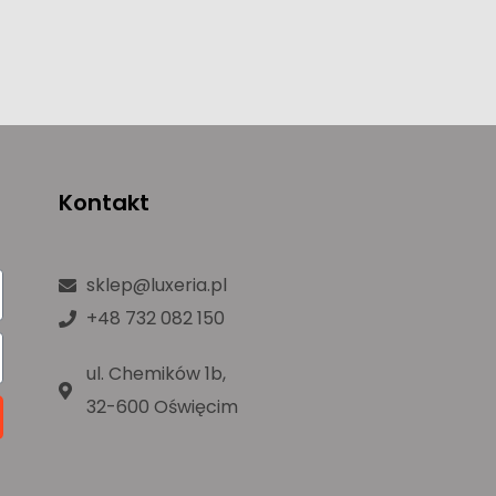
Kontakt
sklep@luxeria.pl
+48 732 082 150
ul. Chemików 1b,
32-600 Oświęcim