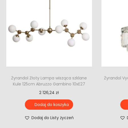
Żyrandol Złoty Lampa wisząca szklane
Żyrandol Vy
Kule 125cm Abruzzo Gambino 10xE27
2 126,24
zł
Dodaj do koszyka
Dodaj do Listy życzeń