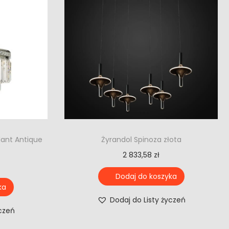
dant Antique
Żyrandol Spinoza złota
2 833,58
zł
Dodaj do koszyka
ka
Dodaj do Listy życzeń
yczeń