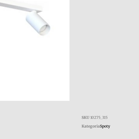
SKU
10275_315
Kategoria
Spoty