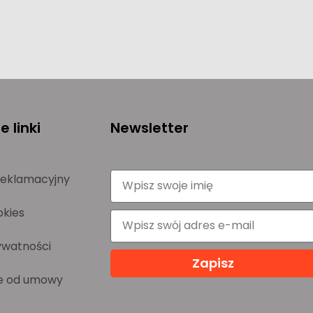
 linki
Newsletter
reklamacyjny
okies
ywatności
Zapisz
e od umowy