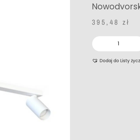
Nowodvorsk
395,48
zł
Dodaj do Listy życ