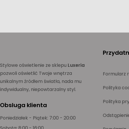
Przydatne
Stylowe oświetlenie ze sklepu
Luxeria
pozwoli oświetlić Twoje wnętrza
Formularz 
unikalnym źródłem światła, nada mu
Polityka co
indywidualny, niepowtarzalny styl.
Polityka pr
Obsługa klienta
Odstąpieni
Poniedziałek - Piątek: 7:00 - 20:00
Sobota: 8:00 - 16:00