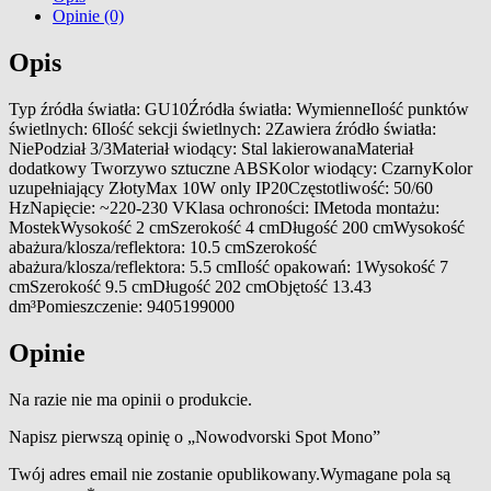
Opinie (0)
Opis
Typ źródła światła: GU10Źródła światła: WymienneIlość punktów
świetlnych: 6Ilość sekcji świetlnych: 2Zawiera źródło światła:
NiePodział 3/3Materiał wiodący: Stal lakierowanaMateriał
dodatkowy Tworzywo sztuczne ABSKolor wiodący: CzarnyKolor
uzupełniający ZłotyMax 10W only IP20Częstotliwość: 50/60
HzNapięcie: ~220-230 VKlasa ochroności: IMetoda montażu:
MostekWysokość 2 cmSzerokość 4 cmDługość 200 cmWysokość
abażura/klosza/reflektora: 10.5 cmSzerokość
abażura/klosza/reflektora: 5.5 cmIlość opakowań: 1Wysokość 7
cmSzerokość 9.5 cmDługość 202 cmObjętość 13.43
dm³Pomieszczenie: 9405199000
Opinie
Na razie nie ma opinii o produkcie.
Napisz pierwszą opinię o „Nowodvorski Spot Mono”
Twój adres email nie zostanie opublikowany.
Wymagane pola są