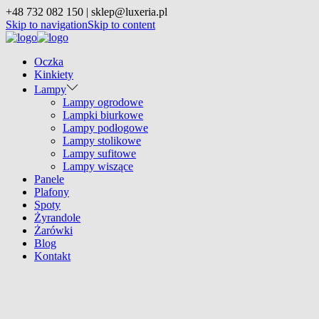
+48 732 082 150 | sklep@luxeria.pl
Skip to navigation
Skip to content
Oczka
Kinkiety
Lampy
Lampy ogrodowe
Lampki biurkowe
Lampy podłogowe
Lampy stolikowe
Lampy sufitowe
Lampy wiszące
Panele
Plafony
Spoty
Żyrandole
Żarówki
Blog
Kontakt