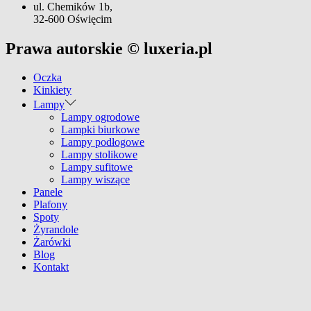
ul. Chemików 1b,
32-600 Oświęcim
Prawa autorskie © luxeria.pl
Oczka
Kinkiety
Lampy
Lampy ogrodowe
Lampki biurkowe
Lampy podłogowe
Lampy stolikowe
Lampy sufitowe
Lampy wiszące
Panele
Plafony
Spoty
Żyrandole
Żarówki
Blog
Kontakt