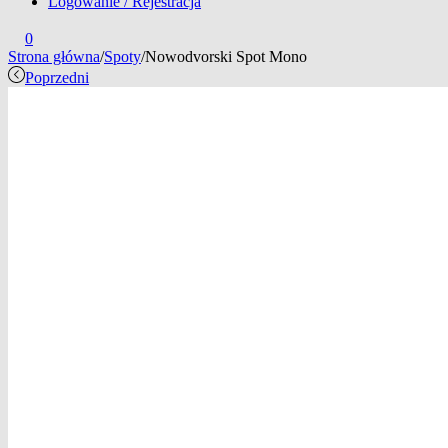
Logowanie / Rejestracja
0
Strona główna
/
Spoty
/
Nowodvorski Spot Mono
Poprzedni