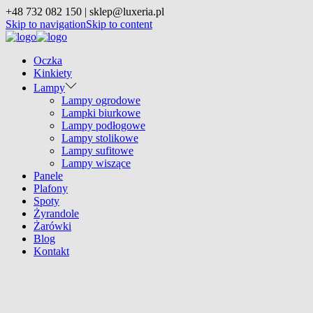
+48 732 082 150 | sklep@luxeria.pl
Skip to navigation
Skip to content
Oczka
Kinkiety
Lampy
Lampy ogrodowe
Lampki biurkowe
Lampy podłogowe
Lampy stolikowe
Lampy sufitowe
Lampy wiszące
Panele
Plafony
Spoty
Żyrandole
Żarówki
Blog
Kontakt