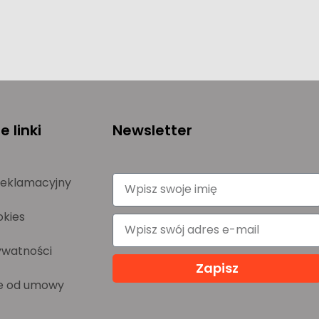
 linki
Newsletter
reklamacyjny
okies
ywatności
Zapisz
e od umowy