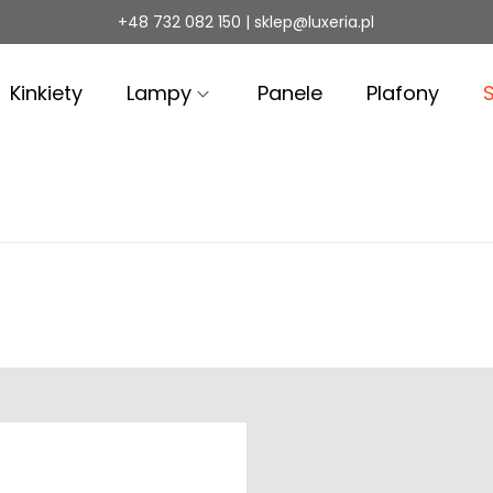
+48 732 082 150 | sklep@luxeria.pl
Kinkiety
Lampy
Panele
Plafony