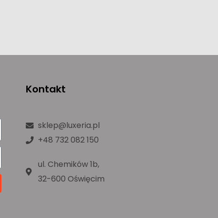
Kontakt
sklep@luxeria.pl
+48 732 082 150
ul. Chemików 1b,
32-600 Oświęcim