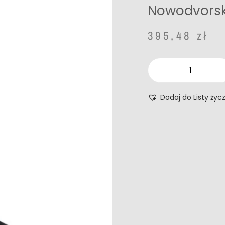
Nowodvorsk
395,48
zł
Dodaj do Listy życ