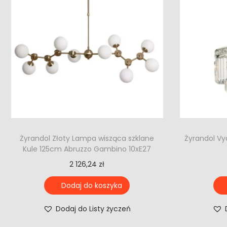
Żyrandol Złoty Lampa wisząca szklane
Żyrandol Vy
Kule 125cm Abruzzo Gambino 10xE27
2 126,24
zł
Dodaj do koszyka
Dodaj do Listy życzeń