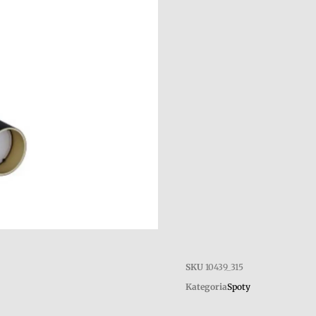
SKU
10439_315
Kategoria
Spoty