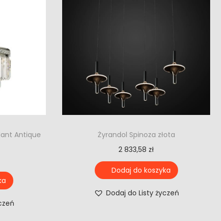
dant Antique
Żyrandol Spinoza złota
2 833,58
zł
Dodaj do koszyka
ka
Dodaj do Listy życzeń
yczeń