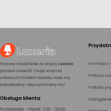
Przydatne
Formularz 
Stylowe oświetlenie ze sklepu
Luxeria
pozwoli oświetlić Twoje wnętrza
Polityka co
unikalnym źródłem światła, nada mu
indywidualny, niepowtarzalny styl.
Polityka pr
Obsługa klienta
Odstąpieni
Poniedziałek - Piątek: 7:00 - 20:00