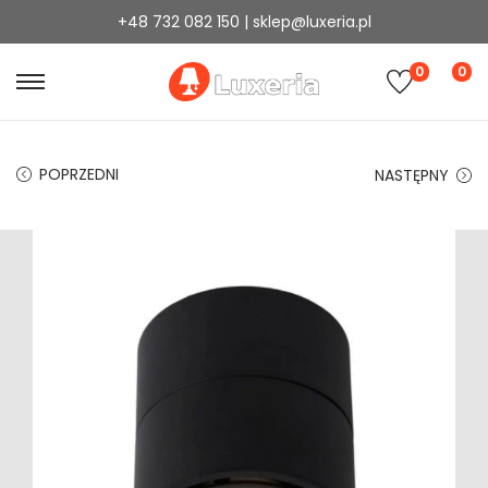
+48 732 082 150 | sklep@luxeria.pl
0
0
POPRZEDNI
NASTĘPNY