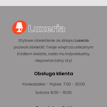
Stylowe oświetlenie ze sklepu
Luxeria
pozwoli oświetlić Twoje wnętrza unikalnym
źródłem światła, nada mu indywidualny,
niepowtarzalny styl.
Obsługa klienta
Poniedziałek - Piątek: 7:00 - 20:00
Sobota: 8:00 - 16:00