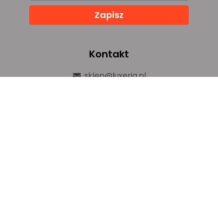
Zapisz
Kontakt
sklep@luxeria.pl
+48 732 082 150
ul. Chemików 1b,
32-600 Oświęcim
Prawa autorskie © luxeria.pl