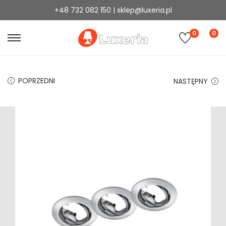
+48 732 082 150 | sklep@luxeria.pl
0
0
POPRZEDNI
NASTĘPNY