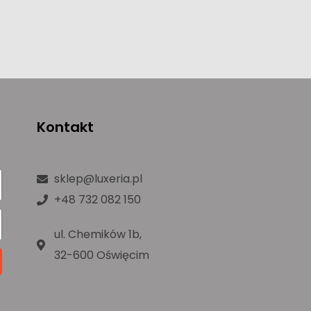
Kontakt
sklep@luxeria.pl
+48 732 082 150
ul. Chemików 1b,
32-600 Oświęcim