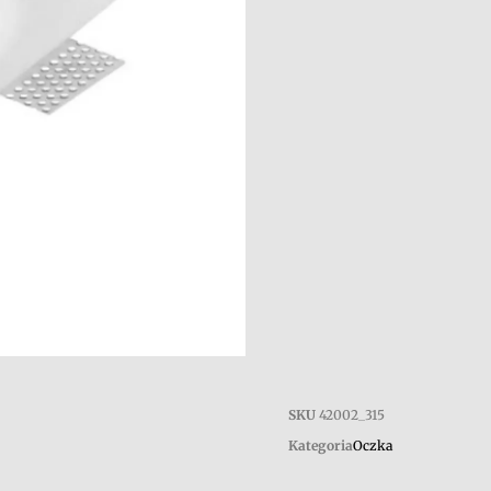
SKU
42002_315
Kategoria
Oczka