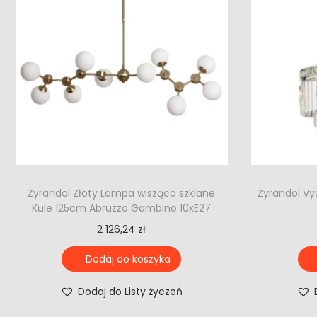
Żyrandol Złoty Lampa wisząca szklane
Żyrandol Vy
Kule 125cm Abruzzo Gambino 10xE27
2 126,24
zł
Dodaj do koszyka
Dodaj do Listy życzeń