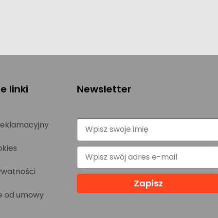
 linki
Newsletter
reklamacyjny
okies
ywatności
Zapisz
e od umowy