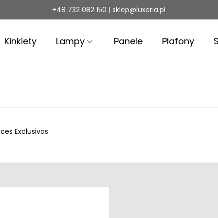
+48 732 082 150 | sklep@luxeria.pl
Kinkiety
Lampy
Panele
Plafony
ces Exclusivas