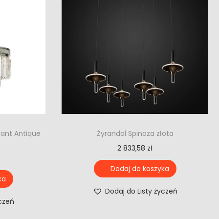
dant Antique
Żyrandol Spinoza złota
2 833,58
zł
Dodaj do koszyka
ka
Dodaj do Listy życzeń
yczeń