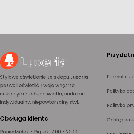
Przydatne
Formularz 
Stylowe oświetlenie ze sklepu
Luxeria
pozwoli oświetlić Twoje wnętrza
Polityka co
unikalnym źródłem światła, nada mu
indywidualny, niepowtarzalny styl.
Polityka pr
Obsługa klienta
Odstąpieni
Poniedziałek - Piątek: 7:00 - 20:00