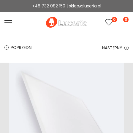
+48 732 082 150 | sklep@luxeria.pl
0
0
POPRZEDNI
NASTĘPNY