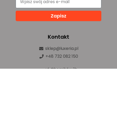
Zapisz
Kontakt
sklep@luxeria.pl
+48 732 082 150
ul. Chemików 1b,
32-600 Oświęcim