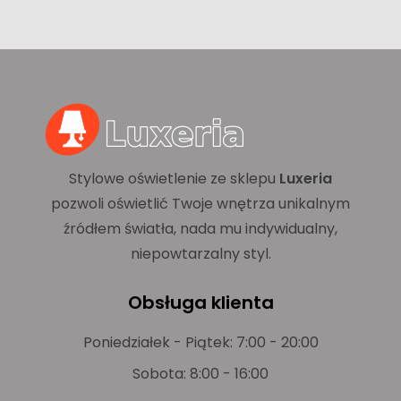
Stylowe oświetlenie ze sklepu
Luxeria
pozwoli oświetlić Twoje wnętrza unikalnym
źródłem światła, nada mu indywidualny,
niepowtarzalny styl.
Obsługa klienta
Poniedziałek - Piątek: 7:00 - 20:00
Sobota: 8:00 - 16:00