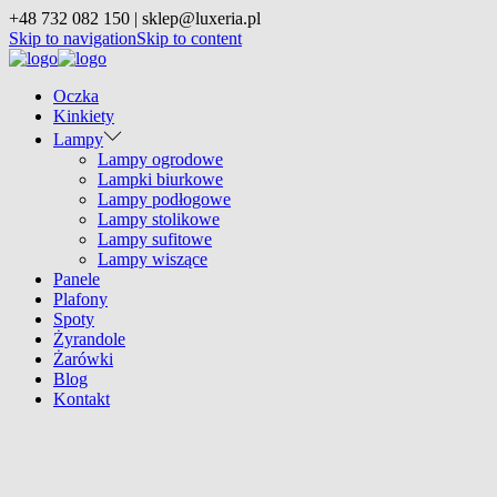
+48 732 082 150 | sklep@luxeria.pl
Skip to navigation
Skip to content
Oczka
Kinkiety
Lampy
Lampy ogrodowe
Lampki biurkowe
Lampy podłogowe
Lampy stolikowe
Lampy sufitowe
Lampy wiszące
Panele
Plafony
Spoty
Żyrandole
Żarówki
Blog
Kontakt