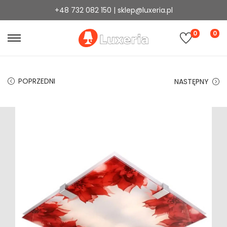
+48 732 082 150 | sklep@luxeria.pl
0
0
POPRZEDNI
NASTĘPNY