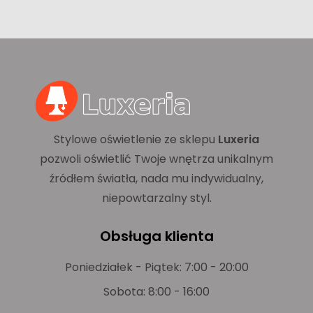
Stylowe oświetlenie ze sklepu
Luxeria
pozwoli oświetlić Twoje wnętrza unikalnym
źródłem światła, nada mu indywidualny,
niepowtarzalny styl.
Obsługa klienta
Poniedziałek - Piątek: 7:00 - 20:00
Sobota: 8:00 - 16:00