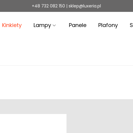
+48 732 082 150 | sklep@luxeria.pl
Kinkiety
Lampy
Panele
Plafony
S