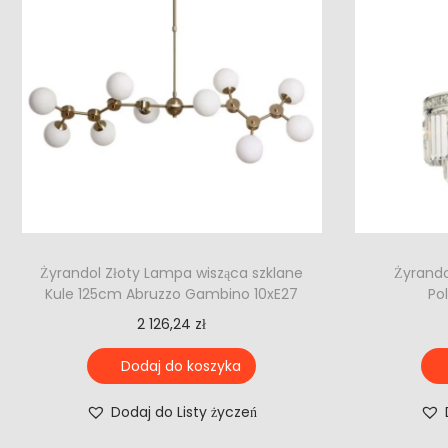
Żyrandol Złoty Lampa wisząca szklane
Żyrando
Kule 125cm Abruzzo Gambino 10xE27
Po
2 126,24
zł
Dodaj do koszyka
Dodaj do Listy życzeń