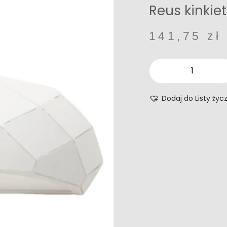
Reus kinkie
141,75
zł
Dodaj do Listy życ