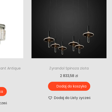
dant Antique
Żyrandol Spinoza złota
2 833,58
zł
Dodaj do koszyka
ka
Dodaj do Listy życzeń
yczeń