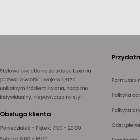
Przydatne
Stylowe oświetlenie ze sklepu
Luxeria
pozwoli oświetlić Twoje wnętrza
Formularz 
unikalnym źródłem światła, nada mu
Polityka co
indywidualny, niepowtarzalny styl.
Polityka pr
Obsługa klienta
Odstąpieni
Poniedziałek - Piątek: 7:00 - 20:00
Sobota: 8:00 - 16:00