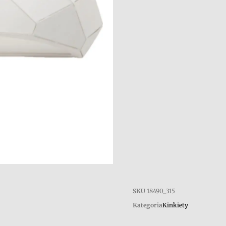
SKU
18490_315
Kategoria
Kinkiety