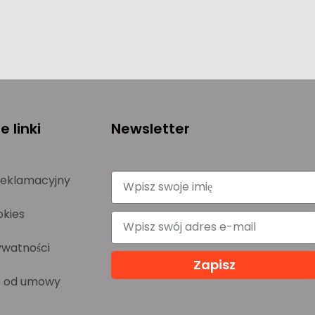
 linki
Newsletter
reklamacyjny
okies
ywatności
Zapisz
e od umowy