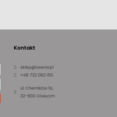
Kontakt
sklep@luxeria.pl
+48 732 082 150
ul. Chemików 1b,
32-600 Oświęcim