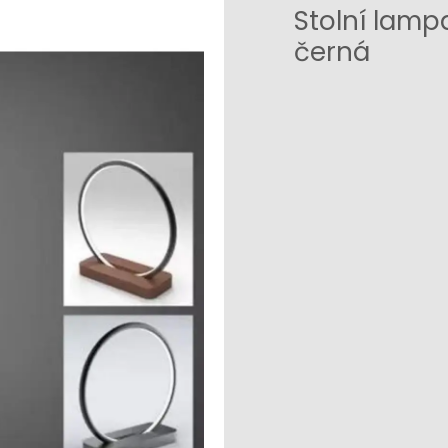
Stolní lampa
černá