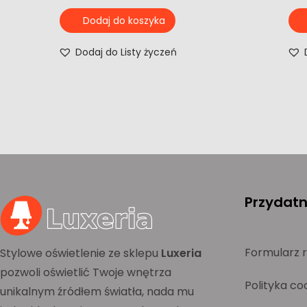
Dodaj do koszyka
Dodaj do Listy życzeń
Przydatne
Formularz 
Stylowe oświetlenie ze sklepu
Luxeria
pozwoli oświetlić Twoje wnętrza
Polityka co
unikalnym źródłem światła, nada mu