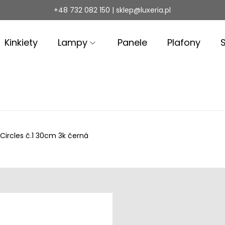
+48 732 082 150 | sklep@luxeria.pl
Kinkiety
Lampy
Panele
Plafony
 Circles č.1 30cm 3k černá