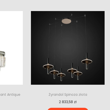
dant Antique
Żyrandol Spinoza złota
2 833,58
zł