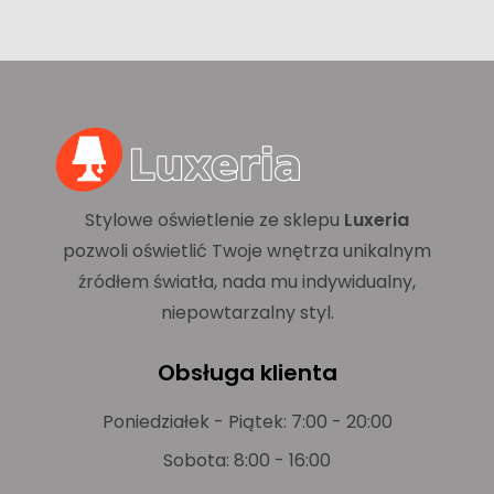
Stylowe oświetlenie ze sklepu
Luxeria
pozwoli oświetlić Twoje wnętrza unikalnym
źródłem światła, nada mu indywidualny,
niepowtarzalny styl.
Obsługa klienta
Poniedziałek - Piątek: 7:00 - 20:00
Sobota: 8:00 - 16:00