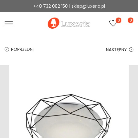
+48 732 082 150 | sklep@luxeria.pl
0
0
POPRZEDNI
NASTĘPNY