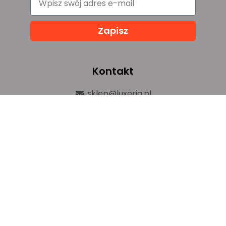
Zapisz
Kontakt
sklep@luxeria.pl
+48 732 082 150
ul. Chemików 1b,
32-600 Oświęcim