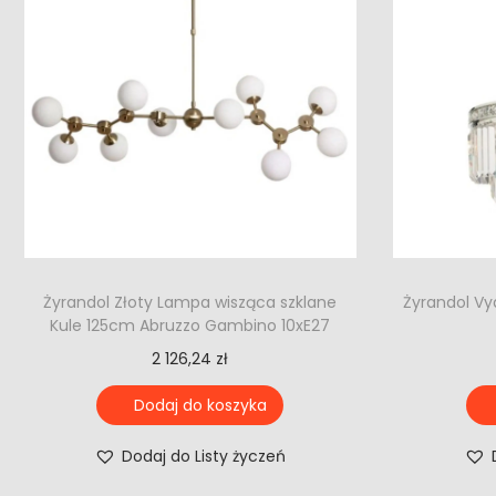
Żyrandol Złoty Lampa wisząca szklane
Żyrandol Vy
Kule 125cm Abruzzo Gambino 10xE27
2 126,24
zł
Dodaj do koszyka
Dodaj do Listy życzeń