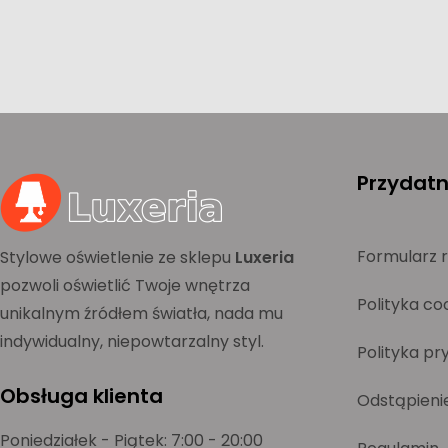
Przydatne
Formularz 
Stylowe oświetlenie ze sklepu
Luxeria
pozwoli oświetlić Twoje wnętrza
Polityka co
unikalnym źródłem światła, nada mu
indywidualny, niepowtarzalny styl.
Polityka pr
Obsługa klienta
Odstąpieni
Poniedziałek - Piątek: 7:00 - 20:00