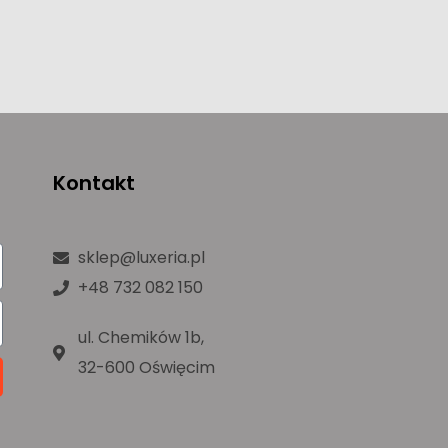
Kontakt
sklep@luxeria.pl
+48 732 082 150
ul. Chemików 1b,
32-600 Oświęcim