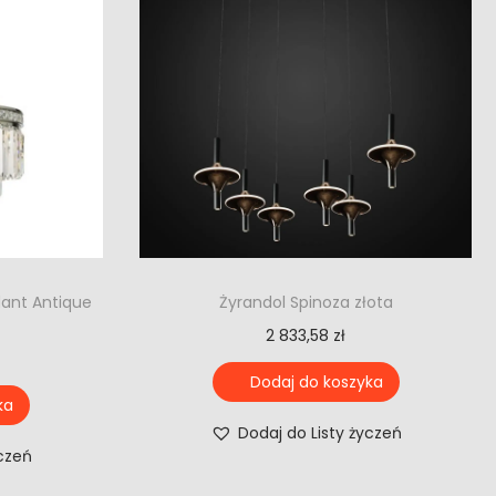
dant Antique
Żyrandol Spinoza złota
2 833,58
zł
Dodaj do koszyka
ka
Dodaj do Listy życzeń
yczeń