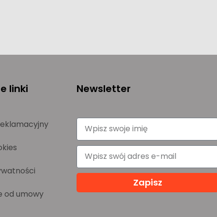
 linki
Newsletter
reklamacyjny
okies
ywatności
Zapisz
e od umowy