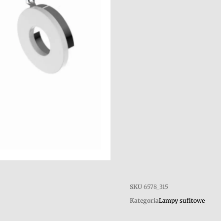
SKU
6578_315
Kategoria
Lampy sufitowe