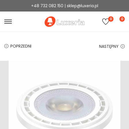
+48 732 082 150 | sklep@luxeria.pl
0
0
POPRZEDNI
NASTĘPNY