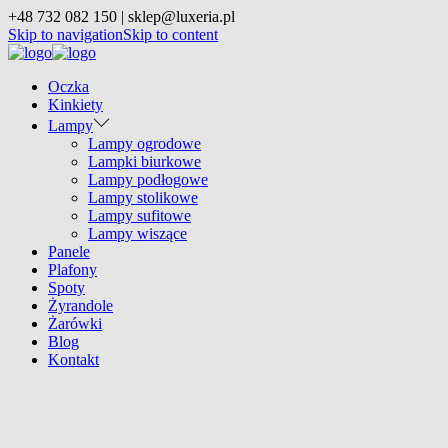
+48 732 082 150 | sklep@luxeria.pl
Skip to navigation
Skip to content
Oczka
Kinkiety
Lampy
Lampy ogrodowe
Lampki biurkowe
Lampy podłogowe
Lampy stolikowe
Lampy sufitowe
Lampy wiszące
Panele
Plafony
Spoty
Żyrandole
Żarówki
Blog
Kontakt