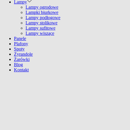
Lampy
Lampy ogrodowe
Lampki biurkowe
Lampy podłogowe
Lampy stolikowe
Lampy sufitowe
Lampy wiszące
Panele
Plafony
Spoty
Żyrandole
Żarówki
Blog
Kontakt