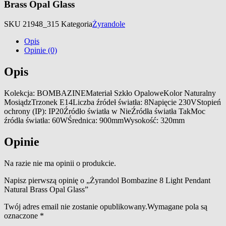
Brass Opal Glass
SKU
21948_315
Kategoria
Żyrandole
Opis
Opinie (0)
Opis
Kolekcja: BOMBAZINEMateriał Szkło OpaloweKolor Naturalny
MosiądzTrzonek E14Liczba źródeł światła: 8Napięcie 230VStopień
ochrony (IP): IP20Źródło światła w NieŹródła światła TakMoc
źródła światła: 60WŚrednica: 900mmWysokość: 320mm
Opinie
Na razie nie ma opinii o produkcie.
Napisz pierwszą opinię o „Żyrandol Bombazine 8 Light Pendant
Natural Brass Opal Glass”
Twój adres email nie zostanie opublikowany.
Wymagane pola są
oznaczone
*