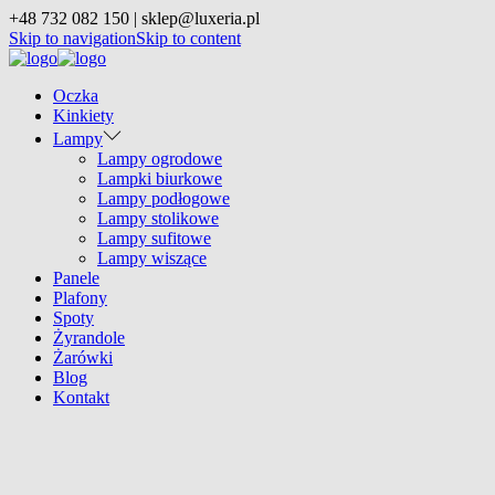
+48 732 082 150 | sklep@luxeria.pl
Skip to navigation
Skip to content
Oczka
Kinkiety
Lampy
Lampy ogrodowe
Lampki biurkowe
Lampy podłogowe
Lampy stolikowe
Lampy sufitowe
Lampy wiszące
Panele
Plafony
Spoty
Żyrandole
Żarówki
Blog
Kontakt