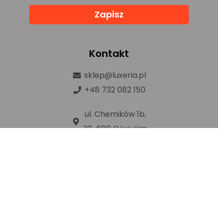
Zapisz
Kontakt
sklep@luxeria.pl
+48 732 082 150
ul. Chemików 1b,
32-600 Oświęcim
Prawa autorskie © luxeria.pl