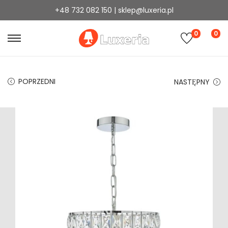
+48 732 082 150 | sklep@luxeria.pl
0
0
POPRZEDNI
NASTĘPNY