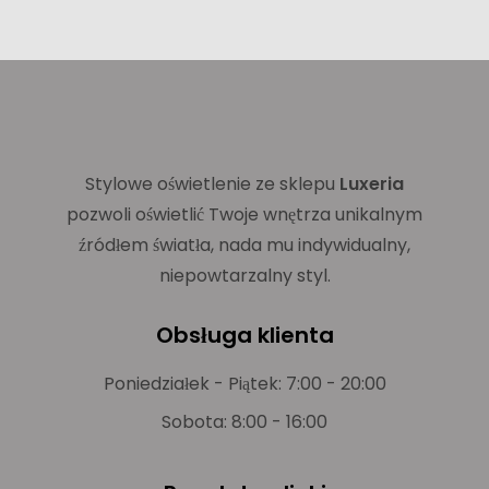
Stylowe oświetlenie ze sklepu
Luxeria
pozwoli oświetlić Twoje wnętrza unikalnym
źródłem światła, nada mu indywidualny,
niepowtarzalny styl.
Obsługa klienta
Poniedziałek - Piątek: 7:00 - 20:00
Sobota: 8:00 - 16:00