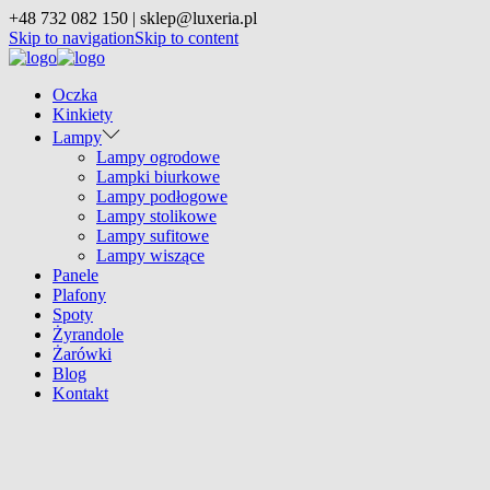
+48 732 082 150 | sklep@luxeria.pl
Skip to navigation
Skip to content
Oczka
Kinkiety
Lampy
Lampy ogrodowe
Lampki biurkowe
Lampy podłogowe
Lampy stolikowe
Lampy sufitowe
Lampy wiszące
Panele
Plafony
Spoty
Żyrandole
Żarówki
Blog
Kontakt