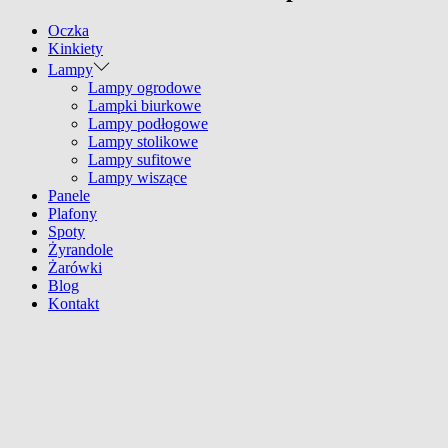
Oczka
Kinkiety
Lampy
Lampy ogrodowe
Lampki biurkowe
Lampy podłogowe
Lampy stolikowe
Lampy sufitowe
Lampy wiszące
Panele
Plafony
Spoty
Żyrandole
Żarówki
Blog
Kontakt