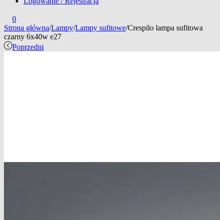
Logowanie / Rejestracja
0
Strona główna
/
Lampy
/
Lampy sufitowe
/
Crespilo lampa sufitowa
czarny 6x40w e27
Poprzedni