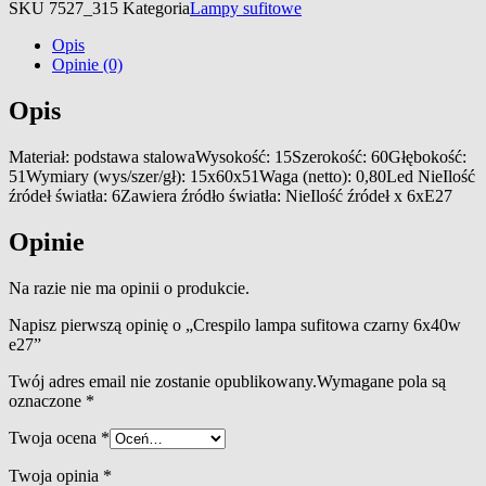
SKU
7527_315
Kategoria
Lampy sufitowe
Opis
Opinie (0)
Opis
Materiał: podstawa stalowaWysokość: 15Szerokość: 60Głębokość:
51Wymiary (wys/szer/gł): 15x60x51Waga (netto): 0,80Led NieIlość
źródeł światła: 6Zawiera źródło światła: NieIlość źródeł x 6xE27
Opinie
Na razie nie ma opinii o produkcie.
Napisz pierwszą opinię o „Crespilo lampa sufitowa czarny 6x40w
e27”
Twój adres email nie zostanie opublikowany.
Wymagane pola są
oznaczone
*
Twoja ocena
*
Twoja opinia
*