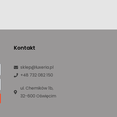
Kontakt
sklep@luxeria.pl
+48 732 082 150
ul. Chemików 1b,
32-600 Oświęcim