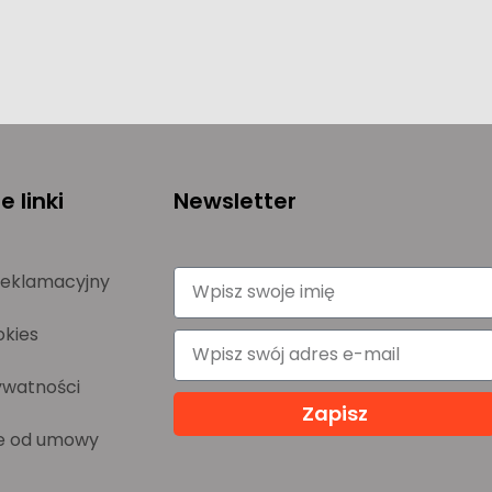
 linki
Newsletter
reklamacyjny
okies
ywatności
Zapisz
e od umowy