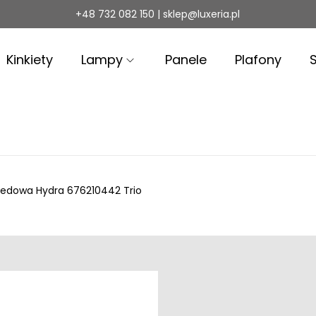
+48 732 082 150 | sklep@luxeria.pl
Kinkiety
Lampy
Panele
Plafony
Ledowa Hydra 676210442 Trio