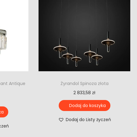
dant Antique
Żyrandol Spinoza złota
2 833,58
zł
Dodaj do koszyka
ka
Dodaj do Listy życzeń
yczeń