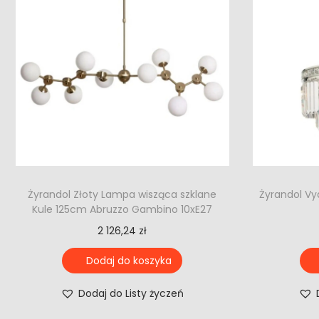
Żyrandol Złoty Lampa wisząca szklane
Żyrandol Vy
Kule 125cm Abruzzo Gambino 10xE27
2 126,24
zł
Dodaj do koszyka
Dodaj do Listy życzeń