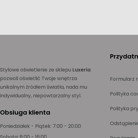
Przydatne
Stylowe oświetlenie ze sklepu
Luxeria
pozwoli oświetlić Twoje wnętrza
Formularz 
unikalnym źródłem światła, nada mu
Polityka co
indywidualny, niepowtarzalny styl.
Polityka pr
Obsługa klienta
Odstąpieni
Poniedziałek - Piątek: 7:00 - 20:00
Sobota: 8:00 - 16:00