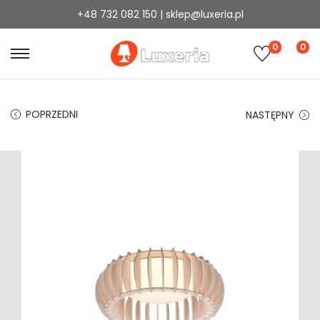
+48 732 082 150 | sklep@luxeria.pl
0
0
POPRZEDNI
NASTĘPNY