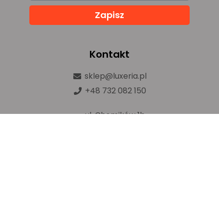
Zapisz
Kontakt
sklep@luxeria.pl
+48 732 082 150
ul. Chemików 1b,
32-600 Oświęcim
Prawa autorskie © luxeria.pl