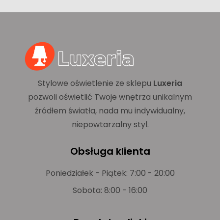
Stylowe oświetlenie ze sklepu
Luxeria
pozwoli oświetlić Twoje wnętrza unikalnym
źródłem światła, nada mu indywidualny,
niepowtarzalny styl.
Obsługa klienta
Poniedziałek - Piątek: 7:00 - 20:00
Sobota: 8:00 - 16:00