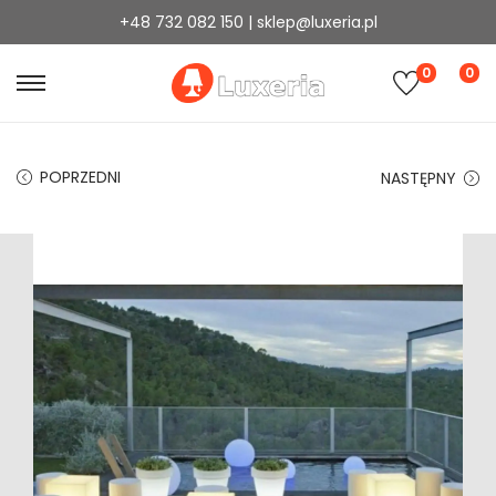
+48 732 082 150 | sklep@luxeria.pl
0
0
POPRZEDNI
NASTĘPNY