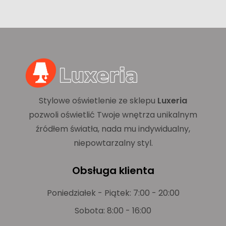
Stylowe oświetlenie ze sklepu
Luxeria
pozwoli oświetlić Twoje wnętrza unikalnym
źródłem światła, nada mu indywidualny,
niepowtarzalny styl.
Obsługa klienta
Poniedziałek - Piątek: 7:00 - 20:00
Sobota: 8:00 - 16:00