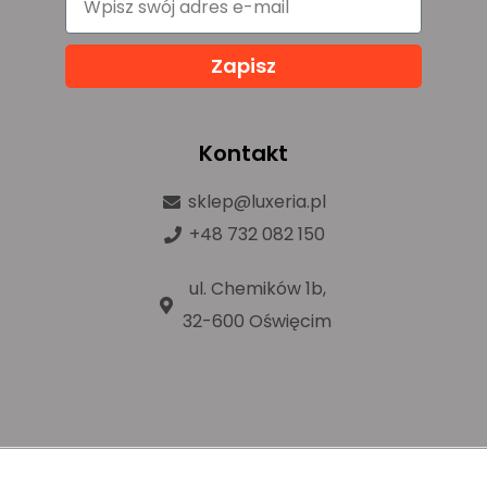
Zapisz
Kontakt
sklep@luxeria.pl
+48 732 082 150
ul. Chemików 1b,
32-600 Oświęcim