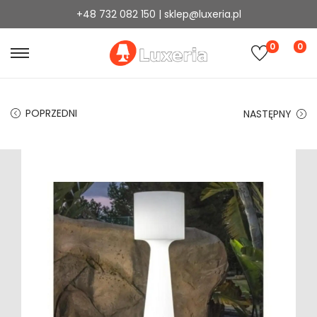
+48 732 082 150 | sklep@luxeria.pl
0
0
POPRZEDNI
NASTĘPNY