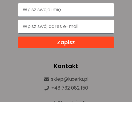
Zapisz
Kontakt
sklep@luxeria.pl
+48 732 082 150
ul. Chemików 1b,
32-600 Oświęcim