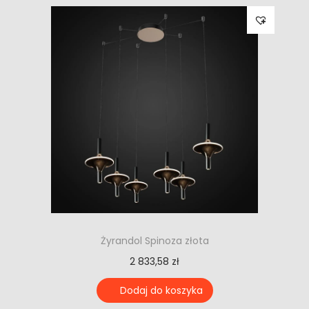
Żyrandol Spinoza złota
2 833,58
zł
Dodaj do koszyka