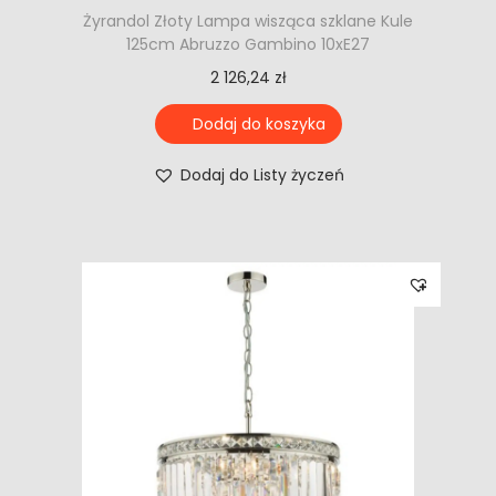
Żyrandol Złoty Lampa wisząca szklane Kule
125cm Abruzzo Gambino 10xE27
2 126,24
zł
Dodaj do koszyka
Dodaj do Listy życzeń