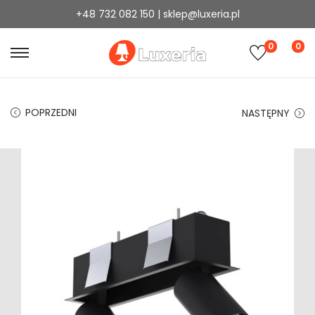
+48 732 082 150 | sklep@luxeria.pl
0
0
POPRZEDNI
NASTĘPNY