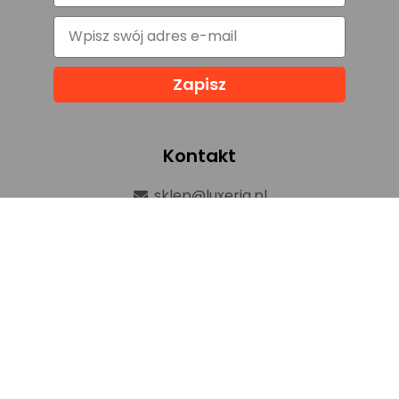
Zapisz
Kontakt
sklep@luxeria.pl
+48 732 082 150
ul. Chemików 1b,
32-600 Oświęcim