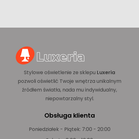
Stylowe oświetlenie ze sklepu
Luxeria
pozwoli oświetlić Twoje wnętrza unikalnym
źródłem światła, nada mu indywidualny,
niepowtarzalny styl.
Obsługa klienta
Poniedziałek - Piątek: 7:00 - 20:00