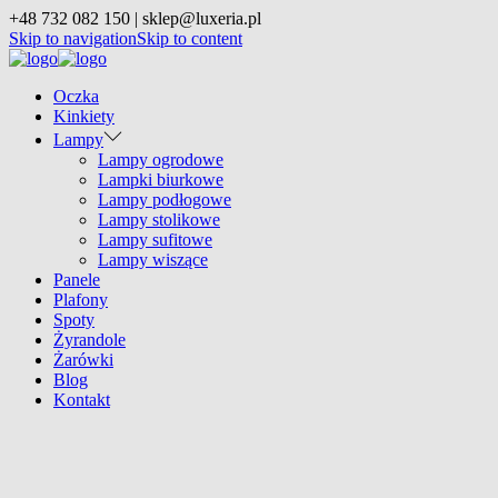
+48 732 082 150 | sklep@luxeria.pl
Skip to navigation
Skip to content
Oczka
Kinkiety
Lampy
Lampy ogrodowe
Lampki biurkowe
Lampy podłogowe
Lampy stolikowe
Lampy sufitowe
Lampy wiszące
Panele
Plafony
Spoty
Żyrandole
Żarówki
Blog
Kontakt