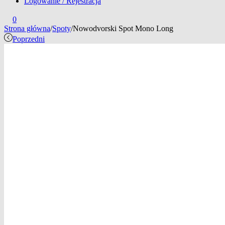
Logowanie / Rejestracja
0
Strona główna
/
Spoty
/
Nowodvorski Spot Mono Long
Poprzedni