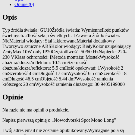
Opinie (0)
Opis
Typ źródła światła: GU10Źródła światła: WymienneIlość punktów
świetlnych: 2Ilość sekcji świetlnych: 1Zawiera źródło światła:
NieMateriał wiodący: Stal lakierowanaMateriał dodatkowy
Tworzywo sztuczne ABSKolor wiodący: BiałyKolor uzupełniający
ZłotyMax 10W only IP20Częstotliwość: 50/60 HzNapięcie: 220-
230 VKlasa ochroności: IMetoda montażu: MostekWysokość
abażura/klosza/reflektora: 10.5 cmSzerokość
abażura/klosza/reflektora: 5.5 cmIlość opakowań: 1Wysokość 2
cmSzerokość 4 cmDługość 17 cmWysokość 6.5 cmSzerokość 18
cmDługość 46.5 cmObjętość 5.44 dm³Wysokość ramienia
krótszego: 20 cmWysokość ramienia dłuższego: 30 9405199000
Opinie
Na razie nie ma opinii o produkcie.
Napisz pierwszą opinię o „Nowodvorski Spot Mono Long”
Twój adres email nie zostanie opublikowany.
Wymagane pola są