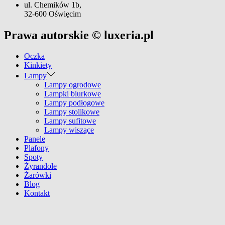
ul. Chemików 1b,
32-600 Oświęcim
Prawa autorskie © luxeria.pl
Oczka
Kinkiety
Lampy
Lampy ogrodowe
Lampki biurkowe
Lampy podłogowe
Lampy stolikowe
Lampy sufitowe
Lampy wiszące
Panele
Plafony
Spoty
Żyrandole
Żarówki
Blog
Kontakt