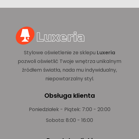
Stylowe oświetlenie ze sklepu
Luxeria
pozwoli oświetlić Twoje wnętrza unikalnym
źródłem światła, nada mu indywidualny,
niepowtarzalny styl.
Obsługa klienta
Poniedziałek - Piątek: 7:00 - 20:00
Sobota: 8:00 - 16:00