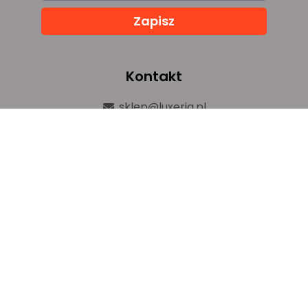
Zapisz
Kontakt
sklep@luxeria.pl
+48 732 082 150
ul. Chemików 1b,
32-600 Oświęcim
Prawa autorskie © luxeria.pl