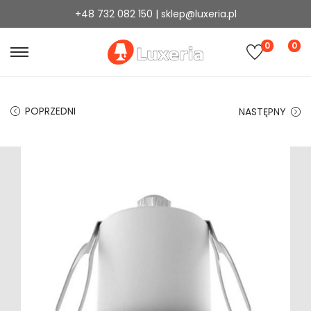
+48 732 082 150 | sklep@luxeria.pl
0
0
POPRZEDNI
NASTĘPNY