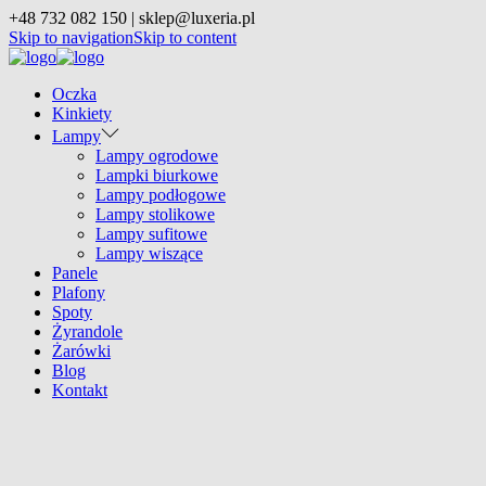
+48 732 082 150 | sklep@luxeria.pl
Skip to navigation
Skip to content
Oczka
Kinkiety
Lampy
Lampy ogrodowe
Lampki biurkowe
Lampy podłogowe
Lampy stolikowe
Lampy sufitowe
Lampy wiszące
Panele
Plafony
Spoty
Żyrandole
Żarówki
Blog
Kontakt