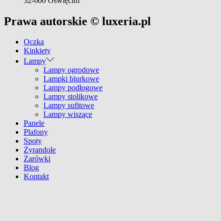
32-600 Oświęcim
Prawa autorskie © luxeria.pl
Oczka
Kinkiety
Lampy
Lampy ogrodowe
Lampki biurkowe
Lampy podłogowe
Lampy stolikowe
Lampy sufitowe
Lampy wiszące
Panele
Plafony
Spoty
Żyrandole
Żarówki
Blog
Kontakt