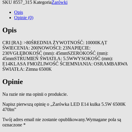
SKU
8557_315
Kategoria
Żarówki
Opis
Opinie (0)
Opis
CRI [RA]: >80ŚREDNIA ŻYWOTNOŚĆ: 10000KĄT
ŚWIECENIA: 200NOWOŚCI: 23NAPIĘCIE:
230VGŁĘBOKOŚĆ (mm): 45mmSZEROKOŚĆ (mm):
45mmSTRUMIEŃ ŚWIATŁA: 5.5WWYSOKOŚĆ (mm):
E14KLASA FMOŻLIWOŚĆ ŚCIEMNIANIA: OSRAMBARWA
ŚWIATŁA: Zimna 6500K
Opinie
Na razie nie ma opinii o produkcie.
Napisz pierwszą opinię o „Żarówka LED E14 kulka 5.5W 6500K
470lm”
Twój adres email nie zostanie opublikowany.
Wymagane pola są
oznaczone
*