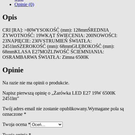
Opinie (0)
Opis
CRI [RA]: >80WYSOKOŚĆ (mm): 128mmŚREDNIA
ŻYWOTNOŚĆ: 19WKĄT ŚWIECENIA: 200NOWOŚCI:
23NAPIĘCIE: 230VSTRUMIEŃ ŚWIATŁA:
2451lmSZEROKOŚĆ (mm): 68mmGŁĘBOKOŚĆ (mm):
68mmKLASA E27MOŻLIWOŚĆ ŚCIEMNIANIA:
OSRAMBARWA ŚWIATŁA: Zimna 6500K
Opinie
Na razie nie ma opinii o produkcie.
Napisz pierwszą opinię o „Żarówka LED E27 19W 6500K
2451lm”
Twój adres email nie zostanie opublikowany.
Wymagane pola są
oznaczone
*
Twoja ocena
*
Twoja opinia
*