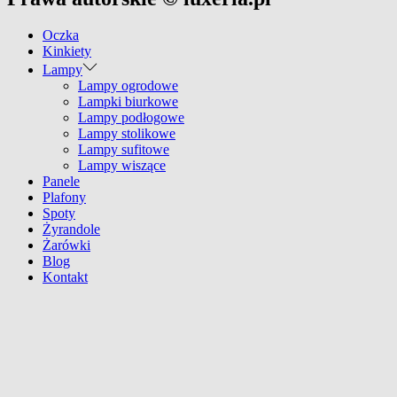
Oczka
Kinkiety
Lampy
Lampy ogrodowe
Lampki biurkowe
Lampy podłogowe
Lampy stolikowe
Lampy sufitowe
Lampy wiszące
Panele
Plafony
Spoty
Żyrandole
Żarówki
Blog
Kontakt