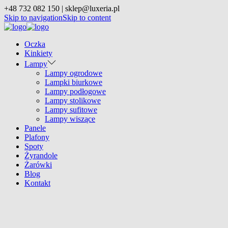
+48 732 082 150 | sklep@luxeria.pl
Skip to navigation
Skip to content
Oczka
Kinkiety
Lampy
Lampy ogrodowe
Lampki biurkowe
Lampy podłogowe
Lampy stolikowe
Lampy sufitowe
Lampy wiszące
Panele
Plafony
Spoty
Żyrandole
Żarówki
Blog
Kontakt