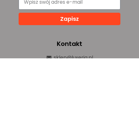
Zapisz
Kontakt
sklep@luxeria.pl
+48 732 082 150
ul. Chemików 1b,
32-600 Oświęcim