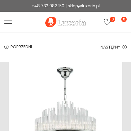
+48 732 082 150 | sklep@luxeria.pl
0
0
POPRZEDNI
NASTĘPNY