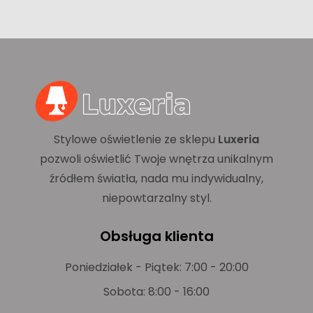
Stylowe oświetlenie ze sklepu
Luxeria
pozwoli oświetlić Twoje wnętrza unikalnym
źródłem światła, nada mu indywidualny,
niepowtarzalny styl.
Obsługa klienta
Poniedziałek - Piątek: 7:00 - 20:00
Sobota: 8:00 - 16:00