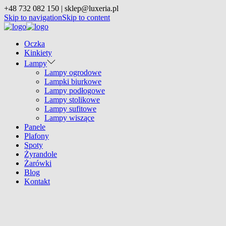
+48 732 082 150 | sklep@luxeria.pl
Skip to navigation
Skip to content
Oczka
Kinkiety
Lampy
Lampy ogrodowe
Lampki biurkowe
Lampy podłogowe
Lampy stolikowe
Lampy sufitowe
Lampy wiszące
Panele
Plafony
Spoty
Żyrandole
Żarówki
Blog
Kontakt