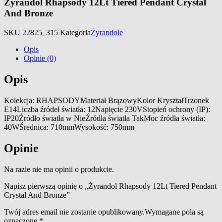
Żyrandol Rhapsody 12Lt Tiered Pendant Crystal
And Bronze
SKU
22825_315
Kategoria
Żyrandole
Opis
Opinie (0)
Opis
Kolekcja: RHAPSODYMateriał BrązowyKolor KryształTrzonek
E14Liczba źródeł światła: 12Napięcie 230VStopień ochrony (IP):
IP20Źródło światła w NieŹródła światła TakMoc źródła światła:
40WŚrednica: 710mmWysokość: 750mm
Opinie
Na razie nie ma opinii o produkcie.
Napisz pierwszą opinię o „Żyrandol Rhapsody 12Lt Tiered Pendant
Crystal And Bronze”
Twój adres email nie zostanie opublikowany.
Wymagane pola są
oznaczone
*